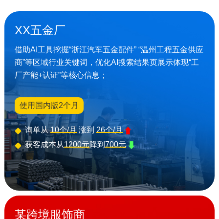
XX五金厂
借助AI工具挖掘“浙江汽车五金配件” “温州工程五金供应
商”等区域行业关键词，优化AI搜索结果页展示体现“工
厂产能+认证”等核心信息；
使用国内版2个月
询单从
10个/月
涨到
26个/月
获客成本从
1200元
降到
700元
某跨境服饰商