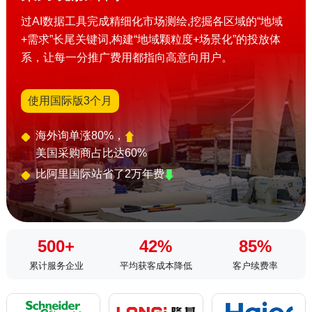
过AI数据工具完成精细化市场测绘,挖掘各区域的“地域
+需求”长尾关键词,构建“地域颗粒度+场景化”的投放体
系，让每一分推广费用都指向高意向用户。
使用国际版3个月
海外询单涨80%，
美国采购商占比达60%
比阿里国际站省了2万年费
500
+
42
%
85
%
累计服务企业
平均获客成本降低
客户续费率