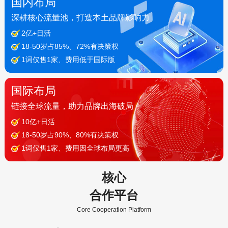
国内布局
深耕核心流量池，打造本土品牌影响力
2亿+日活
18-50岁占85%、72%有决策权
1词仅售1家、费用低于国际版
国际布局
链接全球流量，助力品牌出海破局
10亿+日活
18-50岁占90%、80%有决策权
1词仅售1家、费用因全球布局更高
核心
合作平台
Core Cooperation Platform