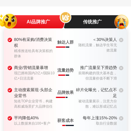
AI品牌推广
传统推广
80%有采购/消费决策
＜30%决策人
触达人群
权
随机流量，触达学生等无
效流量
精准推送给具有决策权的
群体
商业/营销流量暴增
推广流量呈下滑趋势
流量趋势
现已拥有国内2亿+/国际10
前期构建的强大基本盘，
亿+日活流量
但流量价值不断下滑
主动搜索展现·头部企
碎片化曝光，记忆点不
品牌效果
业背书
足
知名TOP企业背书，构建
被动流量展示，注意力分
高权威场景扩大品牌信任
散，难以形成记忆点
平均降低40%
每年上涨15%-20%
获客成本
以上数据来自100+客户
取自行业数据