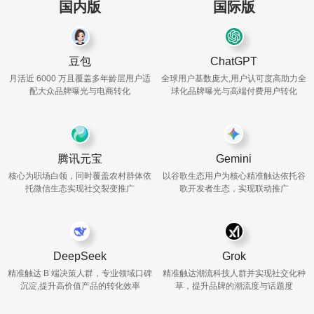
国内版
国际版
豆包
ChatGPT
月活近 6000 万且覆盖多年龄层用户
适
全球用户基数庞大,用户认可度高
助力全
配大众品牌曝光与电商转化
球化品牌曝光与高端付费用户转化
腾讯元宝
Gemini
核心为职场白领，同时覆盖农村群体
依
以谷歌生态用户为核心精准触达
依托谷
托微信生态实现社交裂变推广
歌开发者生态，实现联动推广
DeepSeek
Grok
精准触达 B 端决策人群，专业领域
口碑
精准触达潮流科技人群并实现
社交化种
沉淀,提升高价值产品的转化效率
草，提升品牌的潮流度与话题度